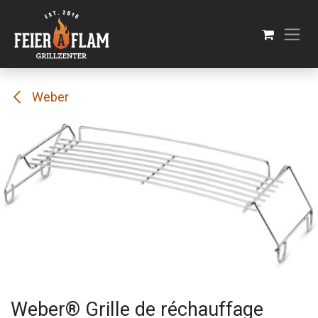
Se rendre au contenu
Weber
Weber® Grille de réchauffage