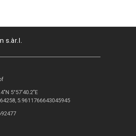
 s.àr.l.
of
.4"N 5°57'40.2"E
64258, 5.9611766643045945
692477