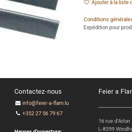
Ajouter à la liste
Conditions générale
Expédition pour prod
Contactez-nous
Feier a Flam
info@feier-a-flam.lu
+352 27 56 79 67
16 rue d'Arlon
L-8399 Windh
Heures d'ouverture: