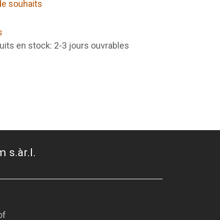
 de souhaits
s
uits en stock: 2-3 jours ouvrables
 s.àr.l.
of