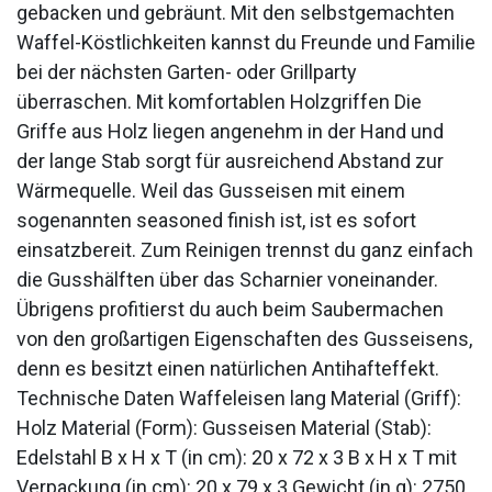
gebacken und gebräunt. Mit den selbstgemachten
Waffel-Köstlichkeiten kannst du Freunde und Familie
bei der nächsten Garten- oder Grillparty
überraschen. Mit komfortablen Holzgriffen Die
Griffe aus Holz liegen angenehm in der Hand und
der lange Stab sorgt für ausreichend Abstand zur
Wärmequelle. Weil das Gusseisen mit einem
sogenannten seasoned finish ist, ist es sofort
einsatzbereit. Zum Reinigen trennst du ganz einfach
die Gusshälften über das Scharnier voneinander.
Übrigens profitierst du auch beim Saubermachen
von den großartigen Eigenschaften des Gusseisens,
denn es besitzt einen natürlichen Antihafteffekt.
Technische Daten Waffeleisen lang Material (Griff):
Holz Material (Form): Gusseisen Material (Stab):
Edelstahl B x H x T (in cm): 20 x 72 x 3 B x H x T mit
Verpackung (in cm): 20 x 79 x 3 Gewicht (in g): 2750