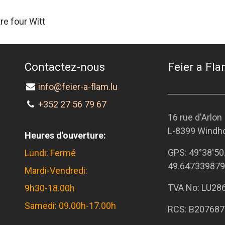
re four Witt
Contactez-nous
Feier a Flam
info@feier-a-flam.lu
+352 27 56 79 67
16 rue d'Arlon
L-8399 Windh
Heures d'ouverture:
GPS:
49°38'50
Lundi: Fermé
49.647339879
Mardi-Vendredi:
TVA No: LU28
9h30-18.00h
Samedi: 09.00h-17.00h
RCS: B207687