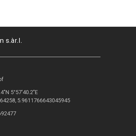
 s.àr.l.
of
.4"N 5°57'40.2"E
64258, 5.9611766643045945
692477