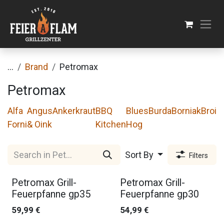
Skip to Content
...
Brand
Petromax
Petromax
Alfa
Angus
Ankerkraut
BBQ
Blues
Burda
Borniak
Broil
Forni
& Oink
Kitchen
Hog
Sort By
Filters
Petromax Grill-
Petromax Grill-
Feuerpfanne gp35
Feuerpfanne gp30
59,99
€
54,99
€