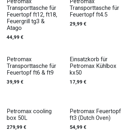
Petromax
Petromax
Transporttasche für
Transporttasche für
Feuertopf ft12, ft18,
Feuertopf ft4.5
Feuergrill tg3 &
29,99
€
Atago
44,99
€
Petromax
Einsatzkorb für
Transporttasche für
Petromax Kühlbox
Feuertopf ft6 & ft9
kx50
39,99
€
17,99
€
Petromax cooling
Petromax Feuertopf
box 50L
ft3 (Dutch Oven)
279,99
€
54,99
€