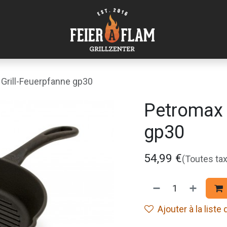
Grill-Feuerpfanne gp30
Petromax 
gp30
54,99
€
(Toutes ta
Ajouter à la liste