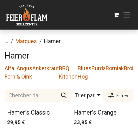
Se rendre au contenu
...
Marques
Hamer
Hamer
Alfa
Angus
Ankerkraut
BBQ
Blues
Burda
Borniak
Broil
Forni
& Oink
Kitchen
Hog
Trier par
Filtres
Hamer’s Classic
Hamer’s Orange
29,95
€
33,95
€