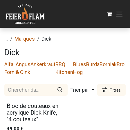
Se rendre au contenu
...
Marques
Dick
Dick
Alfa
Angus
Ankerkraut
BBQ
Blues
Burda
Borniak
Broil
Forni
& Oink
Kitchen
Hog
Trier par
Filtres
Promo
Bloc de couteaux en
acrylique Dick Knife,
"4 couteaux"
49,00
€