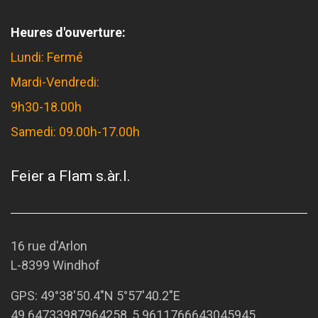
Heures d'ouverture:
Lundi: Fermé
Mardi-Vendredi:
9h30-18.00h
Samedi: 09.00h-17.00h
Feier a Flam s.àr.l.
16 rue d'Arlon
L-8399 Windhof
GPS:
49°38'50.4"N 5°57'40.2"E
49.64733987964258, 5.9611766643045945