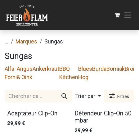
Se rendre au contenu
...
Marques
Sungas
Sungas
Alfa
Angus
Ankerkraut
BBQ
Blues
Burda
Borniak
Broil
Forni
& Oink
Kitchen
Hog
Trier par
Filtres
Adaptateur Clip-On
Détendeur Clip-On 50
mbar
29,99
€
29,99
€