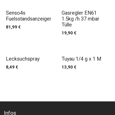
Senso4s
Gasregler EN61
Fuelsstandsanzeiger
1.5kg /h 37 mbar
Tülle
81,99
€
19,90
€
Lecksuchspray
Tuyau 1/4 g x 1 M
8,49
€
13,90
€
Infos