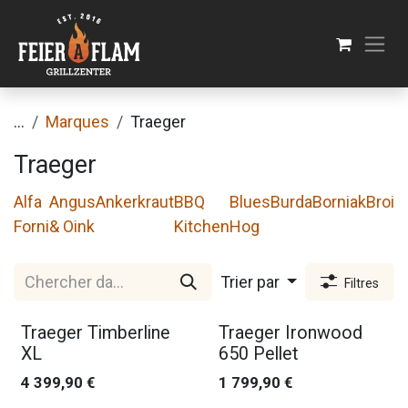
Se rendre au contenu
...
Marques
Traeger
Traeger
Alfa
Angus
Ankerkraut
BBQ
Blues
Burda
Borniak
Broil
Forni
& Oink
Kitchen
Hog
Trier par
Filtres
Traeger Timberline
Traeger Ironwood
XL
650 Pellet
4 399,90
€
1 799,90
€