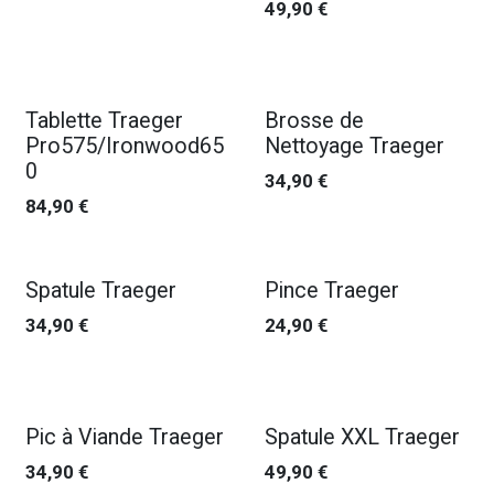
49,90
€
Nouveau !
Tablette Traeger
Brosse de
Pro575/Ironwood65
Nettoyage Traeger
0
34,90
€
84,90
€
Nouveau !
Nouveau !
Spatule Traeger
Pince Traeger
34,90
€
24,90
€
Nouveau !
Nouveau !
Pic à Viande Traeger
Spatule XXL Traeger
34,90
€
49,90
€