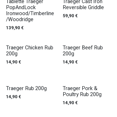
Tablette Traeger
Traeger Cast Iron
PopAndLock
Reversible Griddle
Ironwood/Timberline
59,90
€
/Woodridge
139,90
€
Traeger Chicken Rub
Traeger Beef Rub
200g
200g
14,90
€
14,90
€
Traeger Rub 200g
Traeger Pork &
Poultry Rub 200g
14,90
€
14,90
€