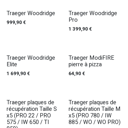
Nouveau !
Nouveau !
Traeger Woodridge
Traeger Woodridge
Pro
999,90
€
1 399,90
€
Nouveau !
Traeger Woodridge
Traeger ModiFIRE
Elite
pierre à pizza
1 699,90
€
64,90
€
Traeger plaques de
Traeger plaques de
récupération Taille S
récupération Taille M
x5 (PRO 22 / PRO
x5 (PRO 780 / IW
575 / IW 650 / TI
885 / WO / WO PRO)