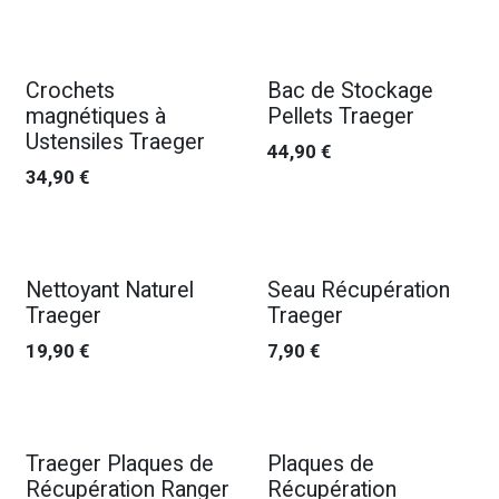
Nouveau !
Crochets
Bac de Stockage
magnétiques à
Pellets Traeger
Ustensiles Traeger
44,90
€
34,90
€
Nouveau !
Nettoyant Naturel
Seau Récupération
Traeger
Traeger
19,90
€
7,90
€
Nouveau !
Nouveau !
Traeger Plaques de
Plaques de
Récupération Ranger
Récupération