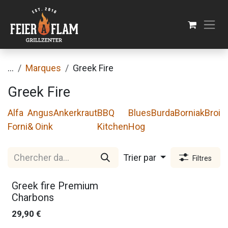
Se rendre au contenu
...
Marques
Greek Fire
Greek Fire
Alfa
Angus
Ankerkraut
BBQ
Blues
Burda
Borniak
Broil
Forni
& Oink
Kitchen
Hog
Trier par
Filtres
Greek fire Premium
Charbons
29,90
€