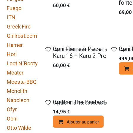
fonte
60,00
€
Fuego
69,00
ITN
Greek Fire
Grillrost.com
Hamer
Ooni Pierre à Pizza
Ooni 
Ajouter à la liste de souhaits
Ajouter
Horl
Karu 16 + Karu 2 Pro
449,0
Loot N´Booty
60,00
€
Meater
Moesta-BBQ
Monolith
Napoleon
Grattoir The Bastard
Ajouter à la liste de souhaits
Ofyr
14,95
€
Ooni
Ajouter au panier
Otto Wilde