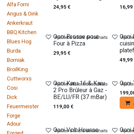
Alfa Forni
24,95
€
16,99
Angus & Oink
Ankerkraut
BBQ Kitchen
Ooni Brosse pour
Ooni 
Ajouter à la liste de souhaits
Ajouter
Blues Hog
Four à Pizza
cuisi
plate
Burda
29,95
€
Borniak
49,99
BroilKing
Cuttworxs
Ooni Karu 16 & Karu
Ooni 
Ajouter à la liste de souhaits
Ajouter
Cosi
2 Pro Brûleur à Gaz -
199,0
BE/LU/FR (37 mBar)
Dick
Feuermeister
119,00
€
Forge
Adour
Ooni Volt Housse
Ooni 
Ajouter à la liste de souhaits
Ajouter
Forged