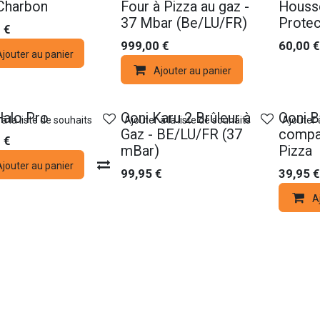
Charbon
Four à Pizza au gaz -
Houss
37 Mbar (Be/LU/FR)
Protec
0
€
999,00
€
60,00
€
jouter au panier
Ajouter au panier
Halo Pro
Ooni Karu 2 Brûleur à
Ooni 
à la liste de souhaits
Ajouter à la liste de souhaits
Ajouter 
Gaz - BE/LU/FR (37
compa
0
€
mBar)
Pizza
jouter au panier
Compare
99,95
€
39,95
€
A