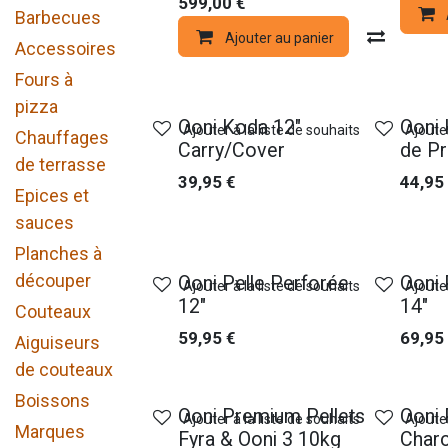
599,00
€
Barbecues
Ajouter au panier
Compa
Accessoires
Fours à
pizza
Ooni Koda 12"
Ooni
Ajouter à la liste de souhaits
Ajouter
Chauffages
Carry/Cover
de Pr
de terrasse
39,95
€
44,95
Epices et
sauces
Planches à
découper
Ooni Pelle Perforée
Ooni 
Ajouter à la liste de souhaits
Ajouter
12"
14"
Couteaux
59,95
€
69,95
Aiguiseurs
de couteaux
Boissons
Ooni Premium Pellets
Ooni
Ajouter à la liste de souhaits
Ajouter
Marques
Fyra & Ooni 3 10kg
Charc