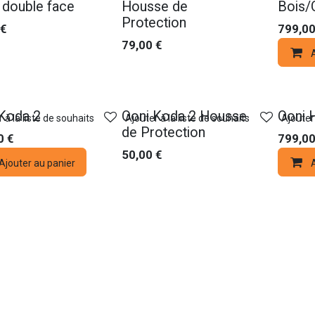
 double face
Housse de
Bois/
Protection
€
799,0
79,00
€
A
Nouveau !
Koda 2
Ooni Koda 2 Housse
Ooni 
 à la liste de souhaits
Ajouter à la liste de souhaits
Ajouter 
de Protection
0
€
799,0
50,00
€
Ajouter au panier
A