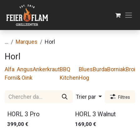
Se rendre au contenu
...
Marques
Horl
Horl
Alfa
Angus
Ankerkraut
BBQ
Blues
Burda
Borniak
Broil
Forni
& Oink
Kitchen
Hog
Trier par
Filtres
Nouveau !
HORL 3 Pro
HORL 3 Walnut
399,00
€
169,00
€