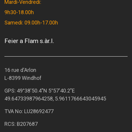
Mardi-Vendredi:
9h30-18.00h
Samedi: 09.00h-17.00h
Feier a Flam s.àr.l.
16 rue d'Arlon
L-8399 Windhof
GPS:
49°38'50.4"N 5°57'40.2"E
49.64733987964258, 5.9611766643045945
TVA No: LU28692477
RCS: B207687