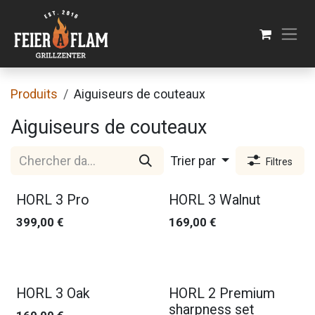
Se rendre au contenu
Produits
Aiguiseurs de couteaux
Aiguiseurs de couteaux
Trier par
Filtres
Nouveau !
HORL 3 Pro
HORL 3 Walnut
399,00
€
169,00
€
HORL 3 Oak
HORL 2 Premium
sharpness set