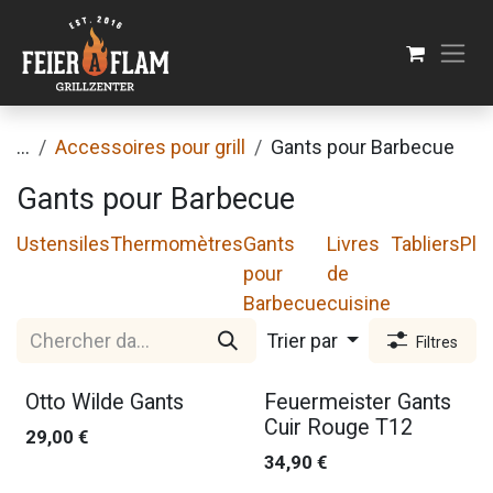
Se rendre au contenu
...
Accessoires pour grill
Gants pour Barbecue
Gants pour Barbecue
Ustensiles
Thermomètres
Gants
Livres
Tabliers
Pla
pour
de
Barbecue
cuisine
Trier par
Filtres
Otto Wilde Gants
Feuermeister Gants
Cuir Rouge T12
29,00
€
34,90
€