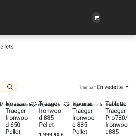
ellets
En vedette
Trier par:
Housse
Traeger
Housse
Tablette
ste de souhaits
Ajouter à la liste de souhaits
Ajouter à la liste de souhaits
Ajouter à la liste de souhaits
Traeger
Ironwoo
Traeger
Traeger
Ironwoo
d 885
Ironwoo
Pro780/
d 650
Pellet
d 885
Ironwoo
Pellet
Pellet
d885
1 999,90
€