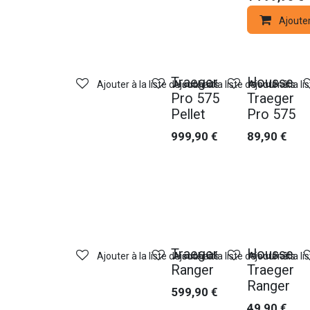
Ajoute
Traeger
Housse
Ajouter à la liste de souhaits
Ajouter à la liste de souhaits
Ajouter à la li
Pro 575
Traeger
Pellet
Pro 575
999,90
€
89,90
€
Traeger
Housse
Ajouter à la liste de souhaits
Ajouter à la liste de souhaits
Ajouter à la li
Ranger
Traeger
Ranger
599,90
€
49,90
€