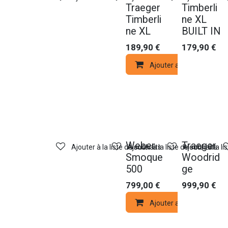
Traeger
Timberli
Timberli
ne XL
ne XL
BUILT IN
189,90
€
179,90
€
Ajouter au panier
Nouveau !
Weber
Traeger
Ajouter à la liste de souhaits
Ajouter à la liste de souhaits
Ajouter à la li
Smoque
Woodrid
500
ge
799,00
€
999,90
€
Ajouter au panier