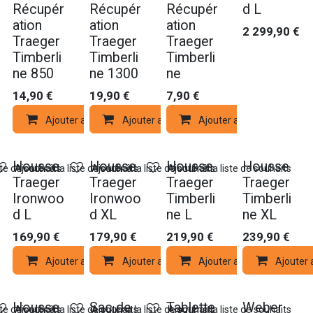
Récupér
Récupér
Récupér
d L
ation
ation
ation
2 299,90
€
Traeger
Traeger
Traeger
Timberli
Timberli
Timberli
ne 850
ne 1300
ne
14,90
€
19,90
€
7,90
€
Ajouter au panier
Ajouter au panier
Ajouter au panier
Housse
Housse
Housse
Housse
ste de souhaits
Ajouter à la liste de souhaits
Ajouter à la liste de souhaits
Ajouter à la liste de souhaits
Traeger
Traeger
Traeger
Traeger
Ironwoo
Ironwoo
Timberli
Timberli
d L
d XL
ne L
ne XL
169,90
€
179,90
€
219,90
€
239,90
€
Ajouter au panier
Ajouter au panier
Ajouter au panier
Ajouter 
Housse
Sac de
Tablette
Weber
ste de souhaits
Ajouter à la liste de souhaits
Ajouter à la liste de souhaits
Ajouter à la liste de souhaits