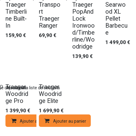
Traeger
Transpo
Traeger
Searwo
Timberli
rt
PopAnd
od XL
ne Built-
Traeger
Lock
Pellet
In
Ranger
Ironwoo
Barbecu
d/Timbe
e
159,90
€
69,90
€
rline/Wo
1 499,00
€
odridge
139,90
€
Nouveau !
Nouveau !
Traeger
Traeger
ste de souhaits
Ajouter à la liste de souhaits
Woodrid
Woodrid
ge Pro
ge Elite
1 399,90
€
1 699,90
€
Ajouter au panier
Ajouter au panier