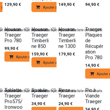
129,90
€
149,90
€
94,90
€
r au panier
Ajouter au panier
Nouveau !
Housse
Housse
Housse
Traeger
ste de souhaits
Ajouter à la liste de souhaits
Ajouter à la liste de souhaits
Ajouter à la liste de souhaits
Traeger
Traeger
Traeger
Plaques
Pro 780
Timberli
Timberli
de
ne 850
ne 1300
Récupér
99,90
€
ation
159,90
€
179,90
€
Pro 780
Ajouter au panier
Ajouter au panier
14,90
€
Ajouter 
Nouveau !
Nouveau !
Nouveau !
Nouveau !
Tablette
Spatule
Pince
Pic à
ste de souhaits
Ajouter à la liste de souhaits
Ajouter à la liste de souhaits
Ajouter à la liste de souhaits
Traeger
Traeger
Traeger
Viande
Pro575/
Traeger
34,90
€
24,90
€
Ironwoo
34,90
€