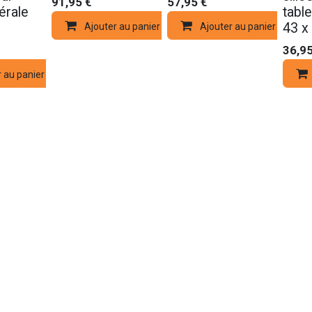
91,95
€
57,95
€
térale
table
43 x
Ajouter au panier
Ajouter au panier
36,9
 au panier