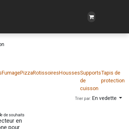
on
s
Fumage
Pizza
Rotissoires
Housses
Supports
Tapis de
m
de
protection
cuisson
En vedette
Trier par:
s
ste de souhaits
ecteur en
cone pour