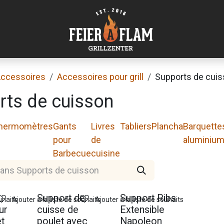
ccessoires
Accessoires pour grill
Supports de cui
rts de cuisson
hermomètres
Gants
Livres
Tabliers
Plancha
Barquette
pour
de
aluminiu
Barbecue
cuisine
Support de
Support Ribs
uhaits
Ajouter à la liste de souhaits
Ajouter à la liste de souhaits
ur
cuisse de
Extensible
t
poulet avec
Napoleon