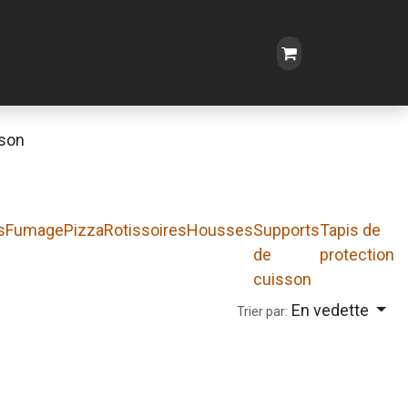
sson
s
Fumage
Pizza
Rotissoires
Housses
Supports
Tapis de
m
de
protection
cuisson
En vedette
Trier par: