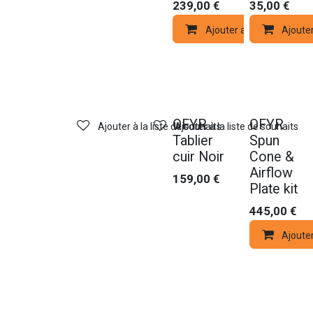
239,00
€
35,00
€
Ajouter au panier
Ajoute
OFYR
OFYR
Ajouter à la liste de souhaits
Ajouter à la liste de souhaits
Tablier
Spun
cuir Noir
Cone &
Airflow
159,00
€
Plate kit
445,00
€
Ajoute