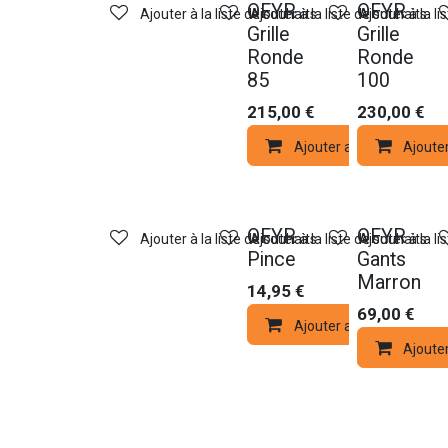
OFYR
OFYR
Ajouter à la liste de souhaits
Ajouter à la liste de souhaits
Ajouter à la li
Grille
Grille
Ronde
Ronde
85
100
215,00
€
230,00
€
Ajouter au panier
Ajoute
OFYR
OFYR
Ajouter à la liste de souhaits
Ajouter à la liste de souhaits
Ajouter à la li
Pince
Gants
Marron
14,95
€
69,00
€
Ajouter au panier
Ajoute