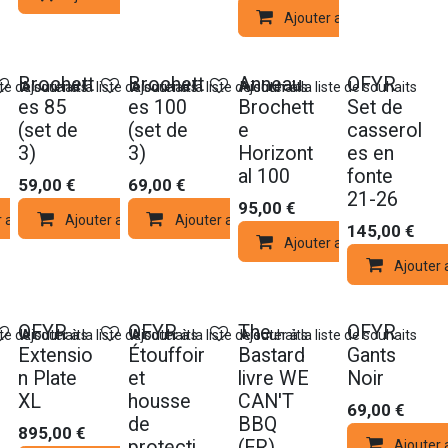
Ajouter au panier
Brochett
Brochett
Anneau
OFYR
ste de souhaits
Ajouter à la liste de souhaits
Ajouter à la liste de souhaits
Ajouter à la liste de souhaits
es 85
es 100
Brochett
Set de
(set de
(set de
e
casserol
3)
3)
Horizont
es en
al 100
fonte
59,00
€
69,00
€
21-26
95,00
€
r au panier
Ajouter au panier
Ajouter au panier
145,00
€
Ajouter au panier
Ajouter 
OFYR
OFYR
The
OFYR
ste de souhaits
Ajouter à la liste de souhaits
Ajouter à la liste de souhaits
Ajouter à la liste de souhaits
Extensio
Étouffoir
Bastard
Gants
n Plate
et
livre WE
Noir
XL
housse
CAN'T
69,00
€
de
BBQ
895,00
€
protecti
(FR)
Ajouter 