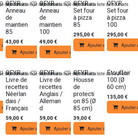
OFYR
OFYR
OFYR
OFYR
ste de souhaits
Ajouter à la liste de souhaits
Ajouter à la liste de souhaits
Ajouter à la liste de souhaits
Anneau
Anneau
Set four
Set four
de
de
à pizza
à pizza
maintien
maintien
85
100
85
100
295,00
€
295,00
€
43,00
€
49,00
€
r au panier
Ajouter au panier
Ajouter 
Ajouter au panier
Ajouter au panier
OFYR
OFYR
OFYR
Étouffoir
ste de souhaits
Ajouter à la liste de souhaits
Ajouter à la liste de souhaits
Ajouter à la liste de souhaits
Livre de
Livre de
Housse
100 (Ø
recettes
recettes
de
60 cm)
Néerlan
Anglais /
protecti
135,00
€
dais /
Alleman
on 85 (Ø
Français
d
85 cm)
r au panier
Ajouter 
59,00
€
59,00
€
39,00
€
Ajouter au panier
Ajouter au panier
Ajouter au panier