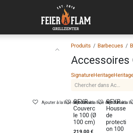
Produits
Barbecues
B
Accessoires 
Signature
Heritage
Heritag
OFYR
OFYR
Ajouter à la liste de souhaits
Ajouter à la liste de souhaits
Ajouter à la li
Couverc
Housse
le 100 (Ø
de
100 cm)
protecti
on 100
219,00
€