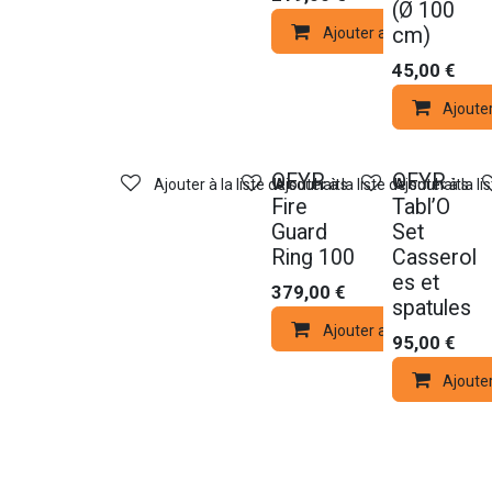
(Ø 100
cm)
Ajouter au panier
45,00
€
Ajoute
OFYR
OFYR
Ajouter à la liste de souhaits
Ajouter à la liste de souhaits
Ajouter à la li
Fire
Tabl’O
Guard
Set
Ring 100
Casserol
es et
379,00
€
spatules
Ajouter au panier
95,00
€
Ajoute