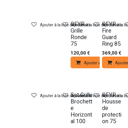
OFYR
OFYR
Ajouter à la liste de souhaits
Ajouter à la liste de souhaits
Ajouter à la li
Grille
Fire
Ronde
Guard
75
Ring 85
120,00
€
369,00
€
Ajouter au panier
Ajoute
Set Grille
OFYR
Ajouter à la liste de souhaits
Ajouter à la liste de souhaits
Ajouter à la li
Brochett
Housse
e
de
Horizont
protecti
al 100
on 75