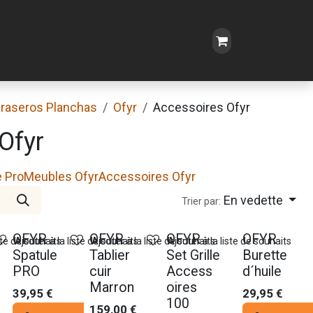
raseros Planchas
Ofyr
Accessoires Ofyr
Ofyr
e Pro
Meubles Ofyr
Accessoires Ofyr
En vedette
Trier par:
OFYR
OFYR
OFYR
OFYR
ste de souhaits
Ajouter à la liste de souhaits
Ajouter à la liste de souhaits
Ajouter à la liste de souhaits
Spatule
Tablier
Set Grille
Burette
PRO
cuir
Access
d´huile
Marron
oires
39,95
€
29,95
€
100
159,00
€