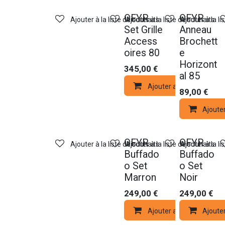
OFYR
OFYR
Ajouter à la liste de souhaits
Ajouter à la liste de souhaits
Ajouter à la li
Set Grille
Anneau
Access
Brochett
oires 80
e
Horizont
345,00
€
al 85
Ajouter au panier
89,00
€
Ajoute
OFYR
OFYR
Ajouter à la liste de souhaits
Ajouter à la liste de souhaits
Ajouter à la li
Buffado
Buffado
o Set
o Set
Marron
Noir
249,00
€
249,00
€
Ajouter au panier
Ajoute