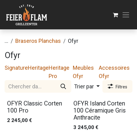
Se rendre au contenu
...
Braseros Planchas
Ofyr
Ofyr
Signature
Heritage
Heritage
Meubles
Accessoires
Pro
Ofyr
Ofyr
Trier par
Filtres
OFYR Classic Corten
OFYR Island Corten
100 Pro
100 Céramique Gris
Anthracite
2 245,00
€
3 245,00
€