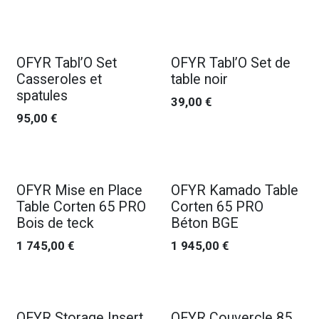
OFYR Tabl’O Set
OFYR Tabl’O Set de
Casseroles et
table noir
spatules
39,00
€
95,00
€
OFYR Mise en Place
OFYR Kamado Table
Table Corten 65 PRO
Corten 65 PRO
Bois de teck
Béton BGE
1 745,00
€
1 945,00
€
OFYR Storage Insert
OFYR Couvercle 85