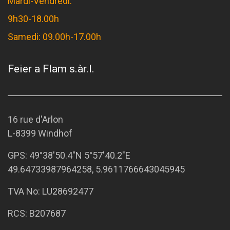
Mardi-Vendredi:
9h30-18.00h
Samedi: 09.00h-17.00h
Feier a Flam s.àr.l.
16 rue d'Arlon
L-8399 Windhof
GPS:
49°38'50.4"N 5°57'40.2"E
49.64733987964258, 5.9611766643045945
TVA No: LU28692477
RCS: B207687