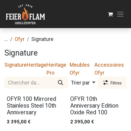
Se rendre au contenu
...
Ofyr
Signature
Signature
Signature
Heritage
Heritage
Meubles
Accessoires
Pro
Ofyr
Ofyr
Trier par
Filtres
OFYR 100 Mirrored
OFYR 10th
Stainless Steel 10th
Anniversary Edition
Anniversary
Oxide Red 100
3 395,00
€
2 395,00
€