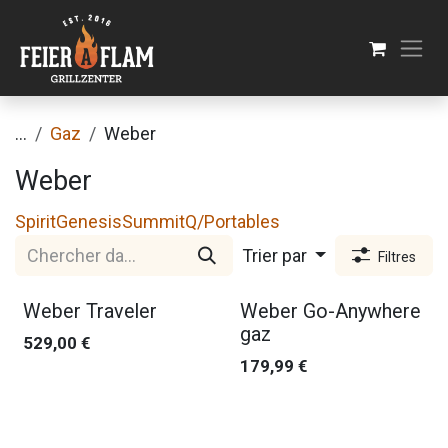
Se rendre au contenu
...
Gaz
Weber
Weber
Spirit
Genesis
Summit
Q/Portables
Trier par
Filtres
Weber Traveler
Weber Go-Anywhere
gaz
529,00
€
179,99
€