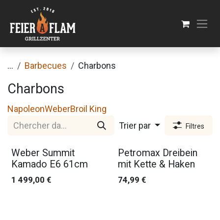
Se rendre au contenu
...
Barbecues
Charbons
Charbons
Napoleon
Weber
Broil King
Trier par
Filtres
Weber Summit
Petromax Dreibein
Kamado E6 61cm
mit Kette & Haken
1 499,00
€
74,99
€