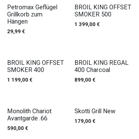
Petromax Geflügel
BROIL KING OFFSET
Grillkorb zum
SMOKER 500
Hängen
1 399,00
€
29,99
€
BROIL KING OFFSET
BROIL KING REGAL
SMOKER 400
400 Charcoal
1 199,00
€
899,00
€
Nouveau !
Monolith Chariot
Skotti Grill New
Avantgarde .66
179,00
€
590,00
€