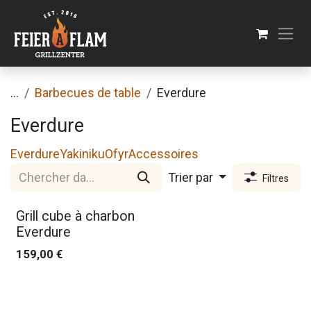
Se rendre au contenu
...
Barbecues de table
Everdure
Everdure
Everdure
Yakiniku
Ofyr
Accessoires
Trier par
Filtres
Nouveau !
Grill cube à charbon
Everdure
159,00
€