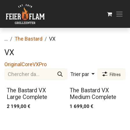
Se rendre au contenu
...
The Bastard
VX
VX
Original
Core
VX
Pro
Trier par
Filtres
The Bastard VX
The Bastard VX
Large Complete
Medium Complete
2 199,00
€
1 699,00
€