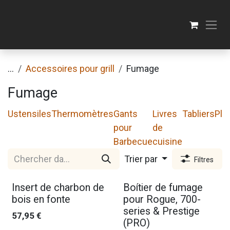
Se rendre au contenu
...
Accessoires pour grill
Fumage
Fumage
Ustensiles
Thermomètres
Gants
Livres
Tabliers
Pla
pour
de
Barbecue
cuisine
Trier par
Filtres
Insert de charbon de
Boítier de fumage
bois en fonte
pour Rogue, 700-
series & Prestige
57,95
€
(PRO)