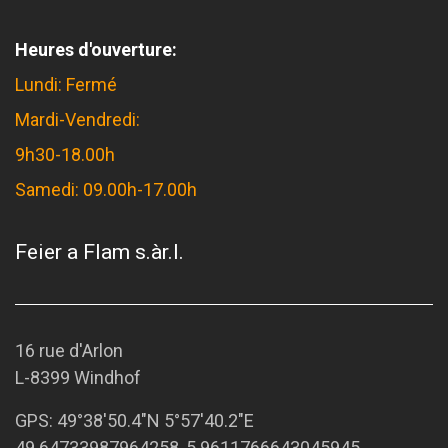
Heures d'ouverture:
Lundi: Fermé
Mardi-Vendredi:
9h30-18.00h
Samedi: 09.00h-17.00h
Feier a Flam s.àr.l.
16 rue d'Arlon
L-8399 Windhof
GPS:
49°38'50.4"N 5°57'40.2"E
49.64733987964258, 5.9611766643045945