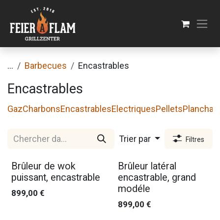
Se rendre au contenu
...
Barbecues
Encastrables
Encastrables
Gaz
Charbons
Encastrables
Electriques
Pellets
Planchas
Trier par
Filtres
Brûleur de wok
Brûleur latéral
puissant, encastrable
encastrable, grand
modéle
899,00
€
899,00
€