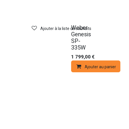
Nouveau !
Weber
Ajouter à la liste de souhaits
Genesis
SP-
335W
1 799,00
€
Ajouter au panier