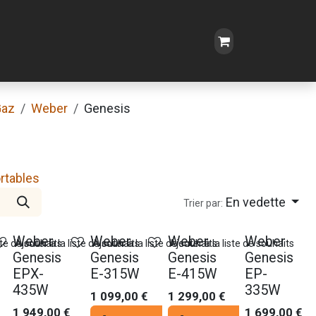
Gaz
Weber
Genesis
rtables
En vedette
Trier par:
Nouveau !
Nouveau !
Weber
Weber
Weber
Weber
ste de souhaits
Ajouter à la liste de souhaits
Ajouter à la liste de souhaits
Ajouter à la liste de souhaits
Genesis
Genesis
Genesis
Genesis
EPX-
E-315W
E-415W
EP-
435W
335W
1 099,00
€
1 299,00
€
1 949,00
€
1 699,00
€