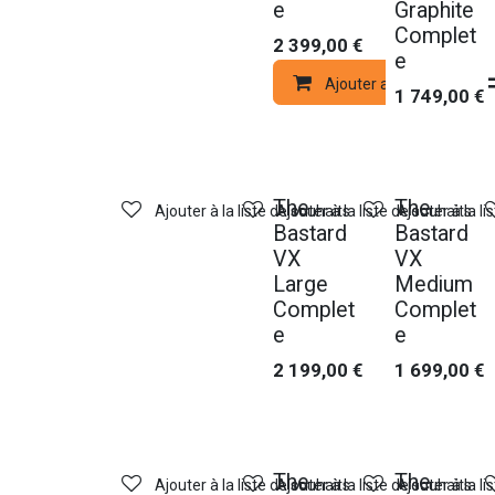
e
Graphite
Complet
2 399,00
€
e
Ajouter au panier
1 749,00
€
The
The
Ajouter à la liste de souhaits
Ajouter à la liste de souhaits
Ajouter à la li
Bastard
Bastard
VX
VX
Large
Medium
Complet
Complet
e
e
2 199,00
€
1 699,00
€
The
The
Ajouter à la liste de souhaits
Ajouter à la liste de souhaits
Ajouter à la li