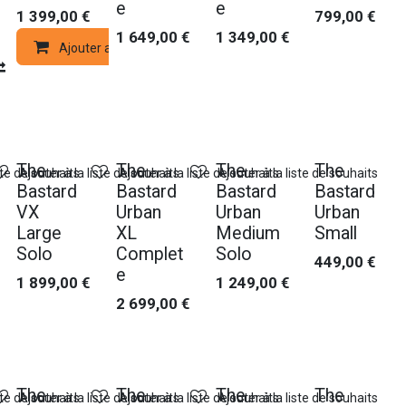
e
e
1 399,00
€
799,00
€
1 649,00
€
1 349,00
€
Ajouter au panier
Compare
The
The
The
The
ste de souhaits
Ajouter à la liste de souhaits
Ajouter à la liste de souhaits
Ajouter à la liste de souhaits
Bastard
Bastard
Bastard
Bastard
VX
Urban
Urban
Urban
Large
XL
Medium
Small
Solo
Complet
Solo
449,00
€
e
1 899,00
€
1 249,00
€
2 699,00
€
The
The
The
The
ste de souhaits
Ajouter à la liste de souhaits
Ajouter à la liste de souhaits
Ajouter à la liste de souhaits