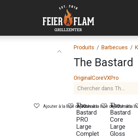
Produits
Barbecues
The Bastard
Original
Core
VX
Pro
Nouveau !
Nouveau !
The
The
Ajouter à la liste de souhaits
Ajouter à la liste de souhaits
Ajouter à la li
Bastard
Bastard
PRO
Core
Large
Large
Complet
Gloss