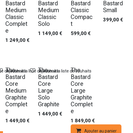
Bastard
Bastard
Bastard
Bastard
Medium
Medium
Classic
Small
Classic
Classic
Compac
399,00
€
Complet
Solo
t
e
1 149,00
€
599,00
€
1 249,00
€
Nouveau !
Nouveau !
Nouveau !
The
The
The
ste de souhaits
Ajouter à la liste de souhaits
Ajouter à la liste de souhaits
Bastard
Bastard
Bastard
Core
Core
Core
Medium
Large
Large
Graphite
Solo
Graphite
Complet
Graphite
Complet
e
e
1 449,00
€
1 449,00
€
1 849,00
€
Ajouter au panier