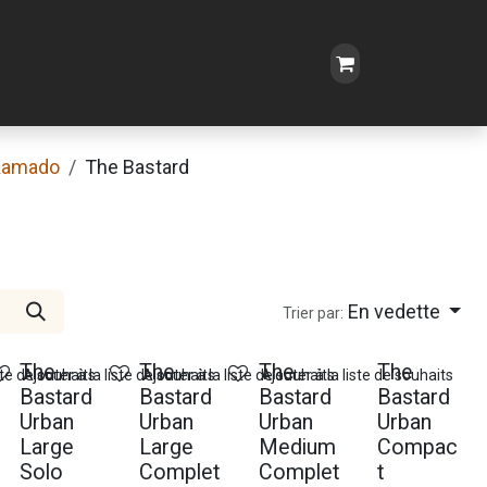
Kamado
The Bastard
En vedette
Trier par:
The
The
The
The
ste de souhaits
Ajouter à la liste de souhaits
Ajouter à la liste de souhaits
Ajouter à la liste de souhaits
Bastard
Bastard
Bastard
Bastard
Urban
Urban
Urban
Urban
Large
Large
Medium
Compac
Solo
Complet
Complet
t