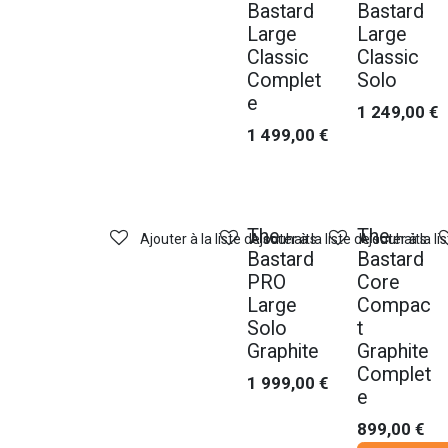
Bastard
Bastard
Large
Large
Classic
Classic
Complet
Solo
e
1 249,00
€
1 499,00
€
Nouveau !
Nouveau !
The
The
Ajouter à la liste de souhaits
Ajouter à la liste de souhaits
Ajouter à la li
Bastard
Bastard
PRO
Core
Large
Compac
Solo
t
Graphite
Graphite
Complet
1 999,00
€
e
899,00
€