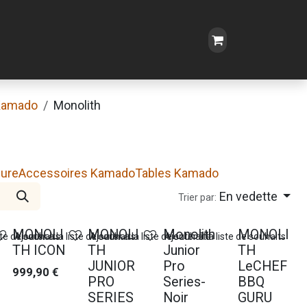
Kamado
Monolith
dure
Accessoires Kamado
Tables Kamado
En vedette
Trier par:
MONOLI
MONOLI
Monolith
MONOLI
ste de souhaits
Ajouter à la liste de souhaits
Ajouter à la liste de souhaits
Ajouter à la liste de souhaits
TH ICON
TH
Junior
TH
JUNIOR
Pro
LeCHEF
999,90
€
PRO
Series-
BBQ
SERIES
Noir
GURU