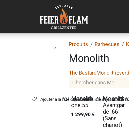
Produits
Barbecues
Monolith
The Bastard
Monolith
Ever
Monolith
Monolith
Ajouter à la liste de souhaits
Ajouter à la liste de souhaits
Ajouter à la li
one.55
Avantgar
de .66
1 299,90
€
(Sans
chariot)