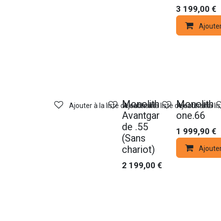
3 199,00
€
Ajoute
Monolith
Monolith
Ajouter à la liste de souhaits
Ajouter à la liste de souhaits
Ajouter à la li
Avantgar
one.66
de .55
1 999,90
€
(Sans
chariot)
Ajoute
2 199,00
€