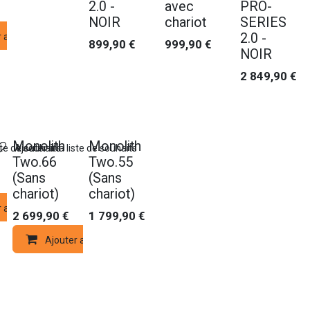
2.0 -
avec
PRO-
NOIR
chariot
SERIES
2.0 -
r au panier
899,90
€
999,90
€
NOIR
2 849,90
€
Monolith
Monolith
ste de souhaits
Ajouter à la liste de souhaits
Two.66
Two.55
(Sans
(Sans
chariot)
chariot)
r au panier
2 699,90
€
1 799,90
€
Ajouter au panier