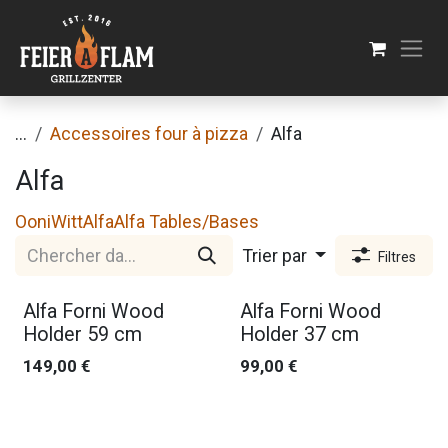
Se rendre au contenu
...
Accessoires four à pizza
Alfa
Alfa
Ooni
Witt
Alfa
Alfa Tables/Bases
Trier par
Filtres
Alfa Forni Wood
Alfa Forni Wood
Holder 59 cm
Holder 37 cm
149,00
€
99,00
€