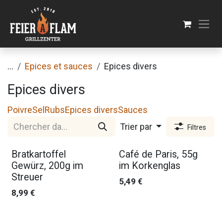
Se rendre au contenu
...
Epices et sauces
Epices divers
Epices divers
Poivre
Sel
Rubs
Epices divers
Sauces
Trier par
Filtres
Bratkartoffel
Café de Paris, 55g
Gewürz, 200g im
im Korkenglas
Streuer
5,49
€
8,99
€