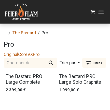
Se rendre au contenu
...
The Bastard
Pro
Pro
Original
Core
VX
Pro
Trier par
Filtres
Nouveau !
Nouveau !
The Bastard PRO
The Bastard PRO
Large Complete
Large Solo Graphite
2 399,00
€
1 999,00
€