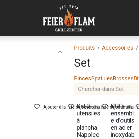
Produits
Accessoires
Set
Pinces
Spatules
Brosses
Di
Set 3
PRO
Ajouter à la liste de souhaits
Ajouter à la liste de souhaits
Ajouter à la li
utensiles
ensembl
à
e d'outils
plancha
en acier
Napoleo
inoxydab