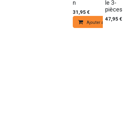
n
le 3-
pièces
31,95
€
47,95
€
Ajouter au panier