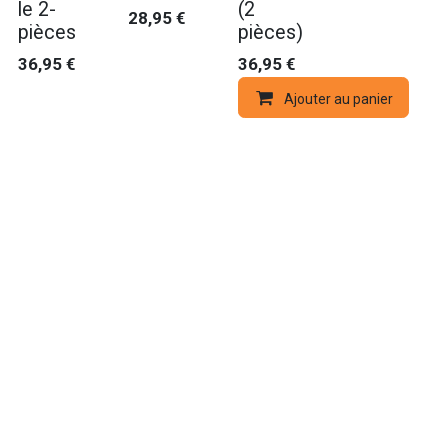
le 2-
(2
28,95
€
pièces
pièces)
36,95
€
36,95
€
Ajouter au panier