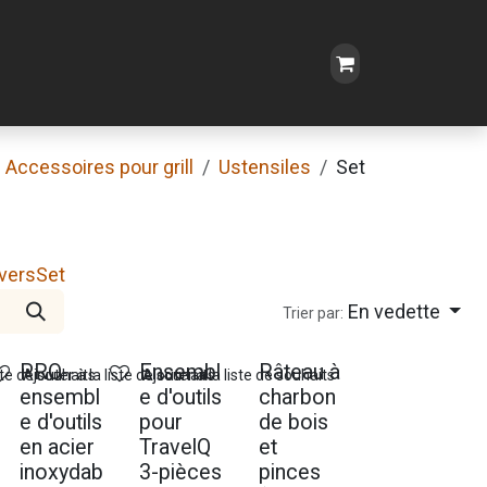
Accessoires pour grill
Ustensiles
Set
vers
Set
En vedette
Trier par:
PRO
Ensembl
Râteau à
ste de souhaits
Ajouter à la liste de souhaits
Ajouter à la liste de souhaits
ensembl
e d'outils
charbon
e d'outils
pour
de bois
en acier
TravelQ
et
inoxydab
3-pièces
pinces