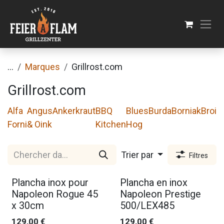
Se rendre au contenu
...
Marques
Grillrost.com
Grillrost.com
Alfa
Angus
Ankerkraut
BBQ
Blues
Burda
Borniak
Broil
Forni
& Oink
Kitchen
Hog
Trier par
Filtres
Plancha inox pour
Plancha en inox
Napoleon Rogue 45
Napoleon Prestige
x 30cm
500/LEX485
129,00
€
129,00
€