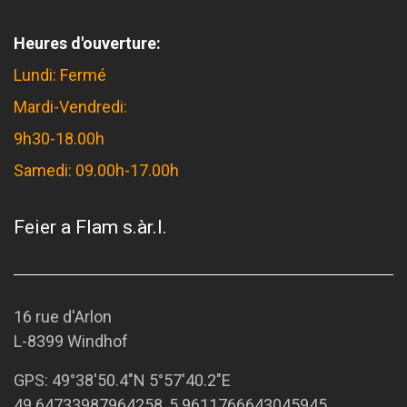
Heures d'ouverture:
Lundi: Fermé
Mardi-Vendredi:
9h30-18.00h
Samedi: 09.00h-17.00h
Feier a Flam s.àr.l.
16 rue d'Arlon
L-8399 Windhof
GPS:
49°38'50.4"N 5°57'40.2"E
49.64733987964258, 5.9611766643045945