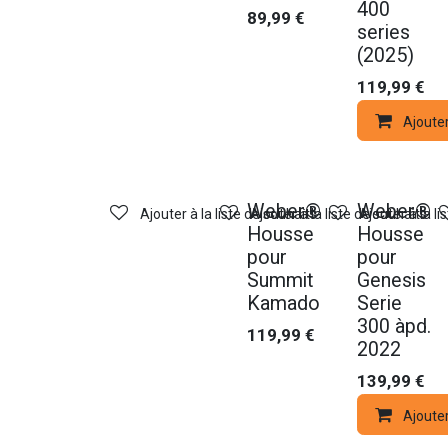
400
89,99
€
series
(2025)
119,99
€
Ajoute
Weber®
Weber®
Ajouter à la liste de souhaits
Ajouter à la liste de souhaits
Ajouter à la li
Housse
Housse
pour
pour
Summit
Genesis
Kamado
Serie
300 àpd.
119,99
€
2022
139,99
€
Ajoute