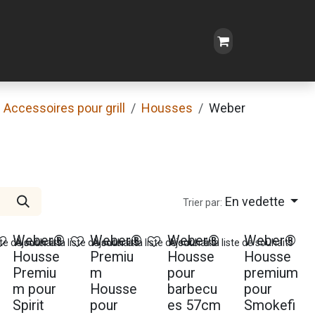
Accessoires pour grill
Housses
Weber
En vedette
Trier par:
Weber®
Weber®
Weber®
Weber®
ste de souhaits
Ajouter à la liste de souhaits
Ajouter à la liste de souhaits
Ajouter à la liste de souhaits
Housse
Premiu
Housse
Housse
Premiu
m
pour
premium
m pour
Housse
barbecu
pour
Spirit
pour
es 57cm
Smokefi