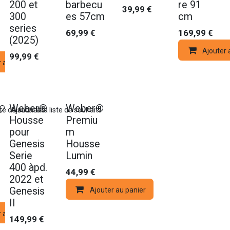
200 et
barbecu
re 91
39,99
€
300
es 57cm
cm
series
69,99
€
169,99
€
(2025)
Ajouter 
99,99
€
r au panier
Weber®
Weber®
ste de souhaits
Ajouter à la liste de souhaits
Housse
Premiu
pour
m
Genesis
Housse
Serie
Lumin
400 àpd.
44,99
€
2022 et
Genesis
Ajouter au panier
II
r au panier
149,99
€