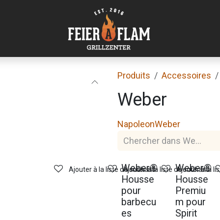
Produits
Accessoires
Weber
Napoleon
Weber
Weber®
Weber®
Ajouter à la liste de souhaits
Ajouter à la liste de souhaits
Ajouter à la li
Housse
Housse
pour
Premiu
barbecu
m pour
es
Spirit