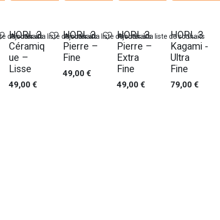
HORL 3
HORL 3
HORL 3
HORL 3
ste de souhaits
Ajouter à la liste de souhaits
Ajouter à la liste de souhaits
Ajouter à la liste de souhaits
Céramiq
Pierre –
Pierre –
Kagami -
ue –
Fine
Extra
Ultra
Lisse
Fine
Fine
49,00
€
49,00
€
49,00
€
79,00
€