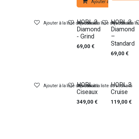
Ajouter au panier
HORL 3
HORL 3
Ajouter à la liste de souhaits
Ajouter à la liste de souhaits
Ajouter à la li
Diamond
Diamond
- Grind
–
Standard
69,00
€
69,00
€
HORL
HORL 3
Ajouter à la liste de souhaits
Ajouter à la liste de souhaits
Ciseaux
Cruise
349,00
€
119,00
€