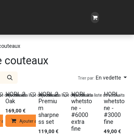
couteaux
e couteaux
En vedette
Trier par:
HORL 3
HORL 2
HORL
HORL
ste de souhaits
Ajouter à la liste de souhaits
Ajouter à la liste de souhaits
Ajouter à la liste de souhaits
Oak
Premiu
whetsto
whetsto
m
ne -
ne -
169,00
€
sharpne
#6000
#3000
ss set
extra
fine
r au panier
Ajouter au panier
fine
119,00
€
49,00
€