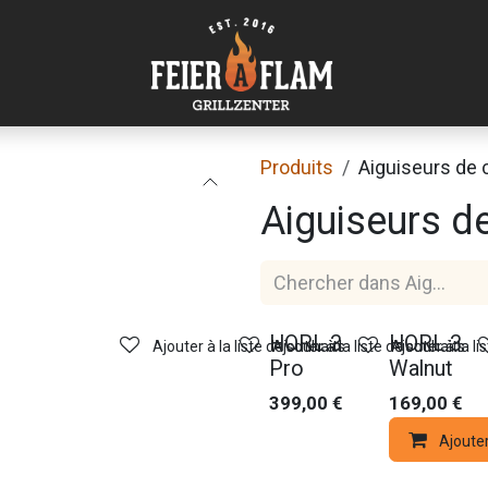
Produits
Aiguiseurs de 
Aiguiseurs d
Nouveau !
HORL 3
HORL 3
Ajouter à la liste de souhaits
Ajouter à la liste de souhaits
Ajouter à la li
Pro
Walnut
399,00
€
169,00
€
Ajoute