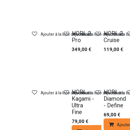
HORL 2
HORL 2
Ajouter à la liste de souhaits
Ajouter à la liste de souhaits
Ajouter à la li
Pro
Cruise
349,00
€
119,00
€
HORL
HORL
Ajouter à la liste de souhaits
Ajouter à la liste de souhaits
Ajouter à la li
Kagami -
Diamond
Ultra
- Define
Fine
69,00
€
79,00
€
Ajoute