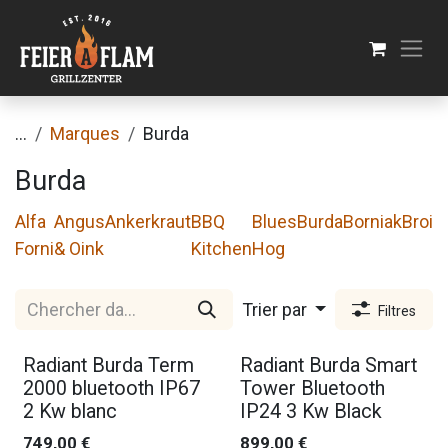
Se rendre au contenu
...
Marques
Burda
Burda
Alfa
Angus
Ankerkraut
BBQ
Blues
Burda
Borniak
Broil
Forni
& Oink
Kitchen
Hog
Trier par
Filtres
Radiant Burda Term
Radiant Burda Smart
2000 bluetooth IP67
Tower Bluetooth
2 Kw blanc
IP24 3 Kw Black
749,00
€
899,00
€