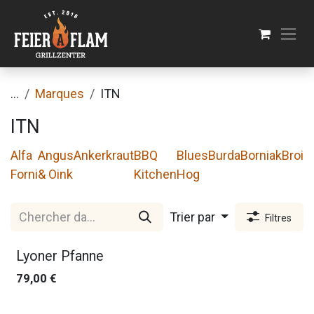
Se rendre au contenu
...
Marques
ITN
ITN
Alfa
Angus
Ankerkraut
BBQ
Blues
Burda
Borniak
Broil
Forni
& Oink
Kitchen
Hog
Trier par
Filtres
Lyoner Pfanne
79,00
€