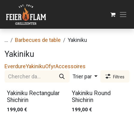
Se rendre au contenu
...
Barbecues de table
Yakiniku
Yakiniku
Everdure
Yakiniku
Ofyr
Accessoires
Trier par
Filtres
Yakiniku Rectangular
Yakiniku Round
Shichirin
Shichirin
199,00
€
199,00
€