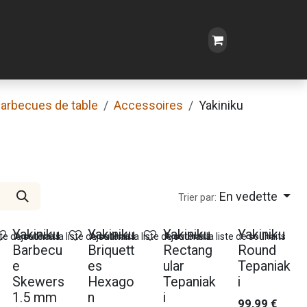
arbecues de table
Accessoires
Yakiniku
En vedette
Trier par:
Nouveau !
Nouveau !
Yakiniku
Yakiniku
Yakiniku
Yakiniku
ste de souhaits
Ajouter à la liste de souhaits
Ajouter à la liste de souhaits
Ajouter à la liste de souhaits
Barbecu
Briquett
Rectang
Round
e
es
ular
Tepaniak
Skewers
Hexago
Tepaniak
i
1.5 mm
n
i
99,99
€