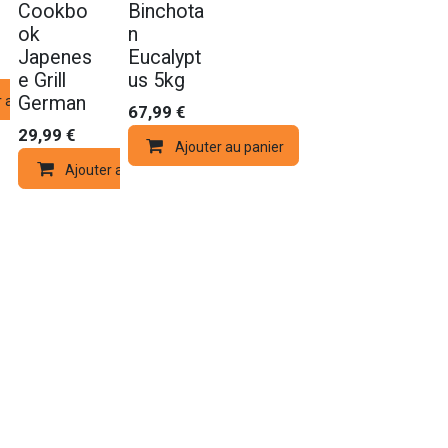
Cookbo
Binchota
ok
n
Japenes
Eucalypt
e Grill
us 5kg
German
r au panier
67,99
€
29,99
€
Ajouter au panier
Ajouter au panier