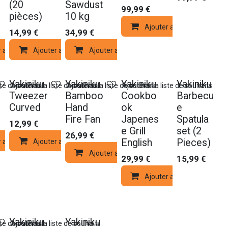
(20
Sawdust
99,99
€
pièces)
10 kg
Ajouter au panier
14,99
€
34,99
€
r au panier
Ajouter au panier
Ajouter au panier
Nouveau !
Yakiniku
Yakiniku
Yakiniku
Yakiniku
ste de souhaits
Ajouter à la liste de souhaits
Ajouter à la liste de souhaits
Ajouter à la liste de souhaits
Tweezer
Bamboo
Cookbo
Barbecu
Curved
Hand
ok
e
Fire Fan
Japenes
Spatula
12,99
€
e Grill
set (2
26,99
€
English
Pieces)
r au panier
Ajouter au panier
Ajouter au panier
29,99
€
15,99
€
Ajouter au panier
Yakiniku
Yakiniku
ste de souhaits
Ajouter à la liste de souhaits