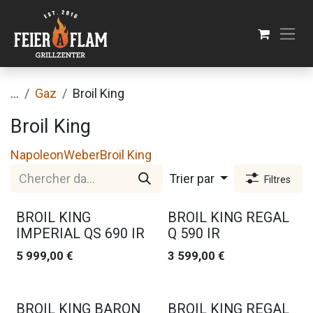
Se rendre au contenu
...
Gaz
Broil King
Broil King
Napoleon
Weber
Broil King
Trier par
Filtres
BROIL KING
BROIL KING REGAL
IMPERIAL QS 690 IR
Q 590 IR
5 999,00
€
3 599,00
€
BROIL KING BARON
BROIL KING REGAL