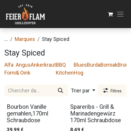
Se rendre au contenu
...
Marques
Stay Spiced
Stay Spiced
Alfa
Angus
Ankerkraut
BBQ
Blues
Burda
Borniak
Broil
Forni
& Oink
Kitchen
Hog
Trier par
Filtres
Bourbon Vanille
Spareribs - Grill &
gemahlen,170ml
Marinadengewürz
Schraubdose
170ml Schraubdose
39,99
€
8,49
€