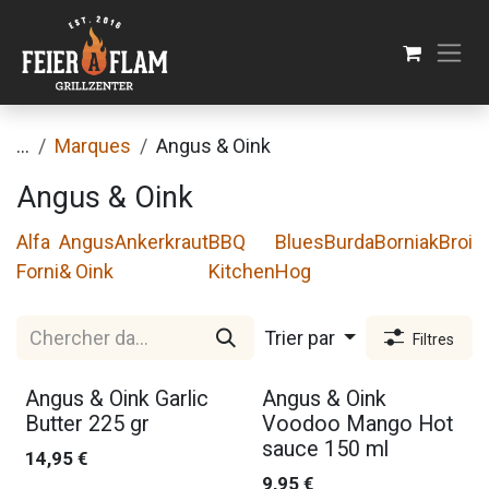
Se rendre au contenu
...
Marques
Angus & Oink
Angus & Oink
Alfa
Angus
Ankerkraut
BBQ
Blues
Burda
Borniak
Broil
Forni
& Oink
Kitchen
Hog
Trier par
Filtres
Angus & Oink Garlic
Angus & Oink
Butter 225 gr
Voodoo Mango Hot
sauce 150 ml
14,95
€
9,95
€