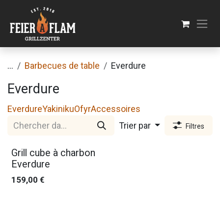
Se rendre au contenu
...
Barbecues de table
Everdure
Everdure
Everdure
Yakiniku
Ofyr
Accessoires
Trier par
Filtres
Nouveau !
Grill cube à charbon
Everdure
159,00
€