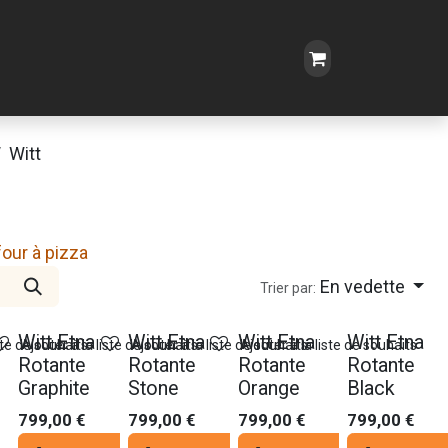
Witt
our à pizza
En vedette
Trier par:
Witt Etna
Witt Etna
Witt Etna
Witt Etna
ste de souhaits
Ajouter à la liste de souhaits
Ajouter à la liste de souhaits
Ajouter à la liste de souhaits
Rotante
Rotante
Rotante
Rotante
Graphite
Stone
Orange
Black
799,00
€
799,00
€
799,00
€
799,00
€