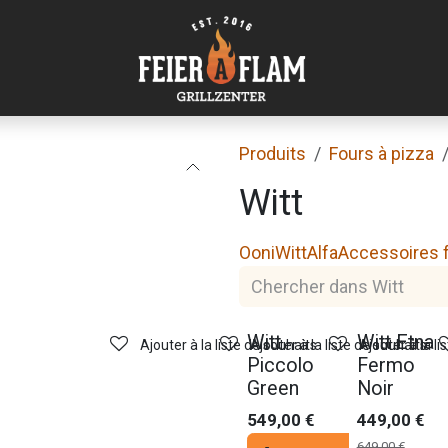
Produits
Fours à pizza
Witt
Ooni
Witt
Alfa
Accessoires f
Promo
Witt
Witt Etna
Ajouter à la liste de souhaits
Ajouter à la liste de souhaits
Ajouter à la li
Piccolo
Fermo
Green
Noir
549,00
€
449,00
€
649,00
€