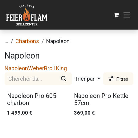
Se rendre au contenu
...
Charbons
Napoleon
Napoleon
Napoleon
Weber
Broil King
Trier par
Filtres
Napoleon Pro 605
Napoleon Pro Kettle
charbon
57cm
1 499,00
€
369,00
€