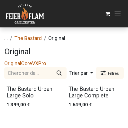
Se rendre au contenu
...
The Bastard
Original
Original
Original
Core
VX
Pro
Trier par
Filtres
The Bastard Urban
The Bastard Urban
Large Solo
Large Complete
1 399,00
€
1 649,00
€