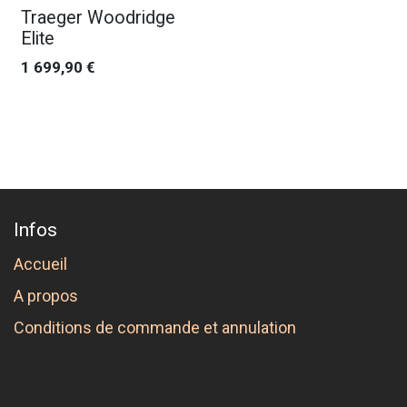
Nouveau !
Traeger Woodridge
Elite
1 699,90
€
Infos
Accueil
A propos
Conditions de commande et annulation