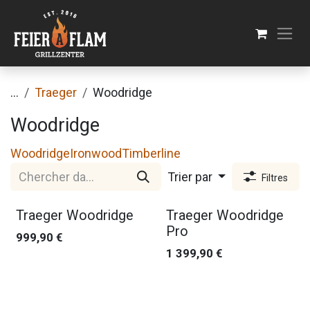
Se rendre au contenu
...
Traeger
Woodridge
Woodridge
Woodridge
Ironwood
Timberline
Trier par
Filtres
Nouveau !
Nouveau !
Traeger Woodridge
Traeger Woodridge
Pro
999,90
€
1 399,90
€